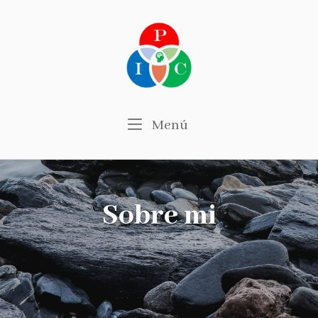
Ir
al
contenido
Menú
Menú
Sobre mi