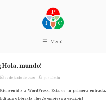
Ir
al
contenido
Menú
Menú
¡Hola, mundo!
12 de junio de 2020
por
admin
Bienvenido a WordPress. Esta es tu primera entrada.
Edítala o bórrala, ¡luego empieza a escribir!