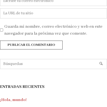
m
o
o
b
W
r
r
e
r
e
b
Guarda mi nombre, correo electrónico y web en este
e
*
navegador para la próxima vez que comente.
o
e
l
e
c
t
r
ó
ENTRADAS RECIENTES
n
i
¡Hola, mundo!
c