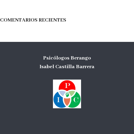
o
*
COMENTARIOS RECIENTES
Psicólogos Berango
Isabel Castilla Barrera